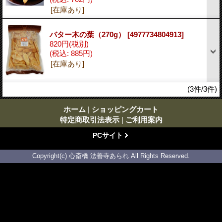
[在庫あり]
バター木の葉（270g）
[4977734804913]
820円
(税別)
(税込
:
885円)
[在庫あり]
(3件/3件)
ホーム
|
ショッピングカート
特定商取引法表示
|
ご利用案内
PCサイト
Copyright(c) 心斎橋 法善寺あられ All Rights Reserved.