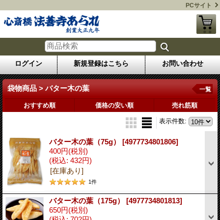
PCサイト
ログイン
新規登録はこちら
お問い合わせ
袋物商品 > バター木の葉
一覧
おすすめ順
価格の安い順
売れ筋順
表示件数
:
バター木の葉（75g）
[4977734801806]
400円
(税別)
(税込
:
432円)
[在庫あり]
1
件
バター木の葉（175g）
[4977734801813]
650円
(税別)
(税込
:
702円)