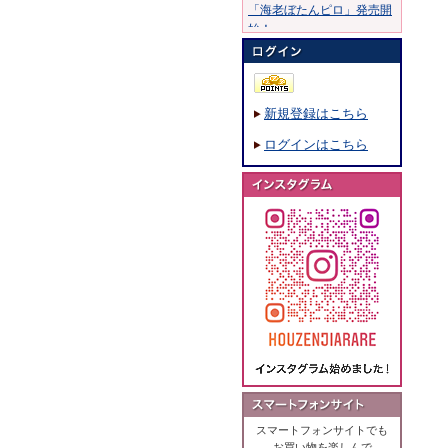
「海老ぼたんピロ」発売開
始！
20年10月30日：
20年8月11日：
「穂錦」発売開始！
新規登録はこちら
19年7月15日：
「ふくめちゃん巾着ふくら
ログインはこちら
まる」発売開始！
19年1月28日：
「海鮮のあられ」発売開
始！
18年8月7日：
「撰米あられ」発売開始！
18年5月18日：
「ひび割れ醤油味」発売開
始！
18年3月5日：
「大阪風景あられ」発売開
始！
17年11月16日：
「こげめしつぶ煎」発売開
スマートフォンサイトでも
始！
お買い物を楽しんで