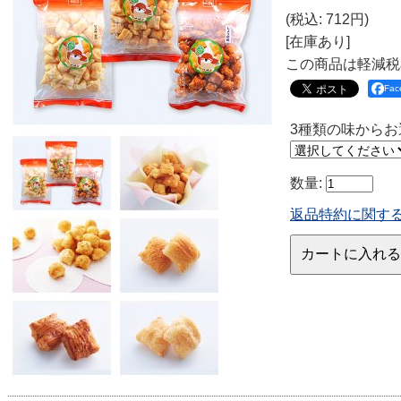
(税込
:
712円
)
[在庫あり]
この商品は軽減税
Fa
3種類の味からお
数量
:
返品特約に関す