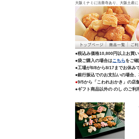
大阪ミナミに法善寺あり、大阪土産に
●税込み価格10,800円以上お
●袋ご購入の場合は
こちら
をご確
●工場が8/8から8/17まで
●銀行振込でのお支払いの場合、
●
9/5から「こわれおかき」の
●ギフト商品以外の のし のご