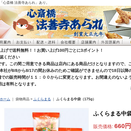
「心斎橋 法善寺あられ」あり。
買い上げで送料無料！！お買い上げ100円ごとに3ポイント！
認ください
お休みです。この間ご用意できる商品は店内にある商品だけとなりますので、
本社が8/8から8/17の間お休みのためご確認ができませんので18日以
店舗での販売時間が１１：００からに変更となります。お間違えのないよ
利用は有料となります。
ホーム
｜ 袋物商品 >
ふくらまる
｜
ふくらまる中袋（175g）
ふくらまる中袋
660円
販売価格
: