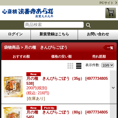
PCサイト
ログイン
新規登録はこちら
お問い合わせ
袋物商品 > 月の種 きんぴらごぼう
一覧
おすすめ順
価格の安い順
売れ筋順
表示件数
:
月の種 きんぴらごぼう（35g）
[4977734805
538]
200円
(税別)
(税込
:
216円)
[在庫あり]
月の種 きんぴらごぼう（80g）
[4977734805
545]