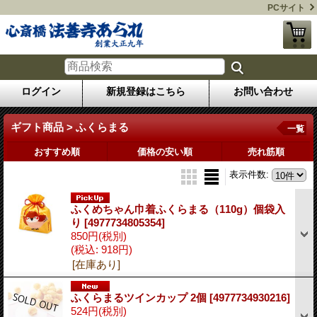
PCサイト
ログイン
新規登録はこちら
お問い合わせ
ギフト商品 > ふくらまる
一覧
おすすめ順
価格の安い順
売れ筋順
表示件数
:
ふくめちゃん巾着ふくらまる（110g）個袋入
り
[4977734805354]
850円
(税別)
(税込
:
918円)
[在庫あり]
ふくらまるツインカップ 2個
[4977734930216]
524円
(税別)