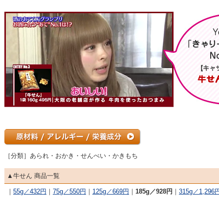
［分類］あられ・おかき・せんべい・かきもち
▲牛せん 商品一覧
｜
55g／432円
｜
75g／550円
｜
125g／669円
｜
185g／928円
｜
315g／1,296