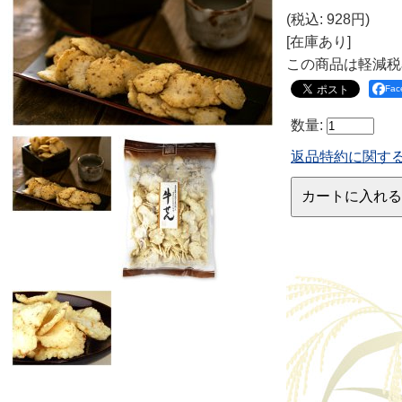
(税込
:
928円
)
[在庫あり]
この商品は軽減税
Fa
数量
:
返品特約に関す