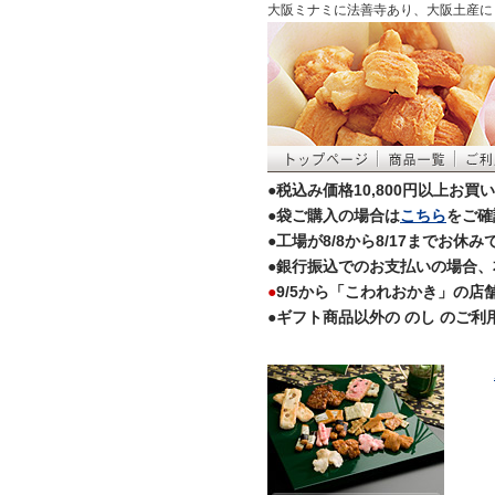
大阪ミナミに法善寺あり、大阪土産に
●税込み価格10,800円以上お
●袋ご購入の場合は
こちら
をご確
●工場が8/8から8/17まで
●銀行振込でのお支払いの場合、
●
9/5から「こわれおかき」の
●ギフト商品以外の のし のご