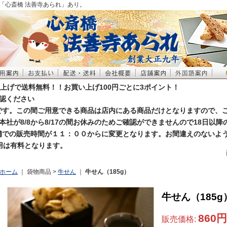
「心斎橋 法善寺あられ」あり。
買い上げで送料無料！！お買い上げ100円ごとに3ポイント！
認ください
お休みです。この間ご用意できる商品は店内にある商品だけとなりますので、
本社が8/8から8/17の間お休みのためご確認ができませんので18日以
店舗での販売時間が１１：００からに変更となります。お間違えのないよ
利用は有料となります。
ホーム
｜ 袋物商品 >
牛せん
｜
牛せん（185g）
牛せん（185g
860円
販売価格
: