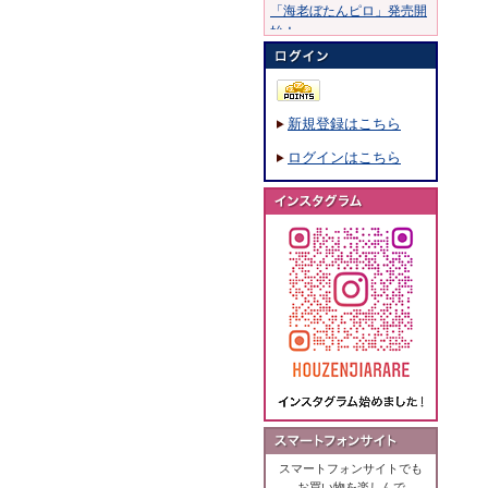
「海老ぼたんピロ」発売開
始！
20年10月30日：
20年8月11日：
「穂錦」発売開始！
新規登録はこちら
19年7月15日：
「ふくめちゃん巾着ふくら
ログインはこちら
まる」発売開始！
19年1月28日：
「海鮮のあられ」発売開
始！
18年8月7日：
「撰米あられ」発売開始！
18年5月18日：
「ひび割れ醤油味」発売開
始！
18年3月5日：
「大阪風景あられ」発売開
始！
17年11月16日：
「こげめしつぶ煎」発売開
スマートフォンサイトでも
始！
お買い物を楽しんで