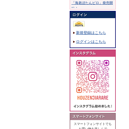
「海老ぼたんピロ」発売開
始！
20年10月30日：
20年8月11日：
「穂錦」発売開始！
新規登録はこちら
19年7月15日：
「ふくめちゃん巾着ふくら
ログインはこちら
まる」発売開始！
19年1月28日：
「海鮮のあられ」発売開
始！
18年8月7日：
「撰米あられ」発売開始！
18年5月18日：
「ひび割れ醤油味」発売開
始！
18年3月5日：
「大阪風景あられ」発売開
始！
17年11月16日：
「こげめしつぶ煎」発売開
スマートフォンサイトでも
始！
お買い物を楽しんで