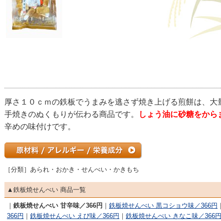
厚さ１０ｃｍの鉄板でうまみを逃さず焼き上げる煎餅は、大
手焼きのぬくもりが伝わる商品です。
しょう油に砂糖をから
辛めの味付けです。
［分類］あられ・おかき・せんべい・かきもち
▲鉄板焼せんべい 商品一覧
｜
鉄板焼せんべい 甘辛味／366円
｜
鉄板焼せんべい 黒コショウ味／366円
366円
｜
鉄板焼せんべい えび味／366円
｜
鉄板焼せんべい きなこ味／366