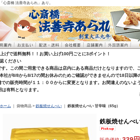
「心斎橋 法善寺あられ」あり。
買い上げで送料無料！！お買い上げ100円ごとに3ポイント！
認ください
お休みです。この間ご用意できる商品は店内にある商品だけとなりますので、
本社が8/8から8/17の間お休みのためご確認ができませんので18日以
店舗での販売時間が１１：００からに変更となります。お間違えのないよ
利用は有料となります。
ホーム
｜ 袋物商品 >
鉄板焼せんべい
｜
鉄板焼せんべい 甘辛味（65g）
鉄板焼せんべい
339円
販売価格
: