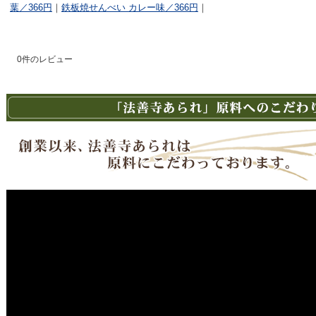
葉／366円
｜
鉄板焼せんべい カレー味／366円
｜
0
件のレビュー