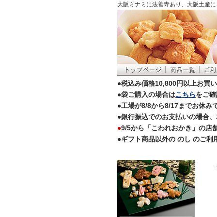
大阪ミナミに法善寺あり、大阪土産に
●税込み価格10,800円以上お
●袋ご購入の場合は
こちら
をご確
●工場が8/8から8/17まで
●銀行振込でのお支払いの場合、
●
9/5から「こわれおかき」の
●ギフト商品以外の のし のご