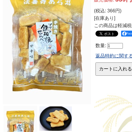
(税込
:
366円
)
[在庫あり]
この商品は軽減税
Fa
数量
:
返品特約に関す