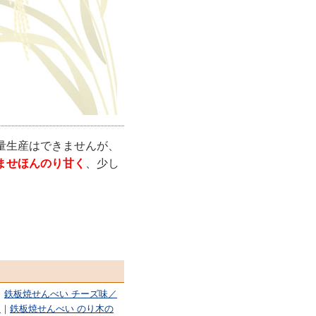
量生産はできませんが、
ませほんのり甘く
、少し
｜
鉄板焼せんべい チーズ味／
円
｜
鉄板焼せんべい のり木の