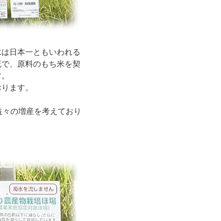
水は日本一ともいわれる
流で、原料のもち米を契
す。
おります。
益々の増産を考えており