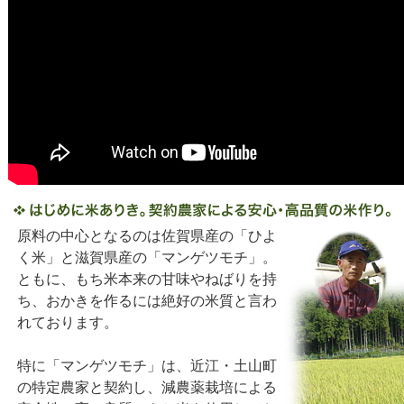
原料の中心となるのは佐賀県産の「ひよ
く米」と滋賀県産の「マンゲツモチ」。
ともに、もち米本来の甘味やねばりを持
ち、おかきを作るには絶好の米質と言わ
れております。
特に「マンゲツモチ」は、近江・土山町
の特定農家と契約し、減農薬栽培による