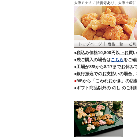
大阪ミナミに法善寺あり、大阪土産に
●税込み価格10,800円以上お
●袋ご購入の場合は
こちら
をご確
●工場が8/8から8/17まで
●銀行振込でのお支払いの場合、
●
9/5から「こわれおかき」の
●ギフト商品以外の のし のご