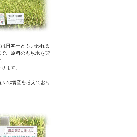
水は日本一ともいわれる
流で、原料のもち米を契
す。
おります。
益々の増産を考えており