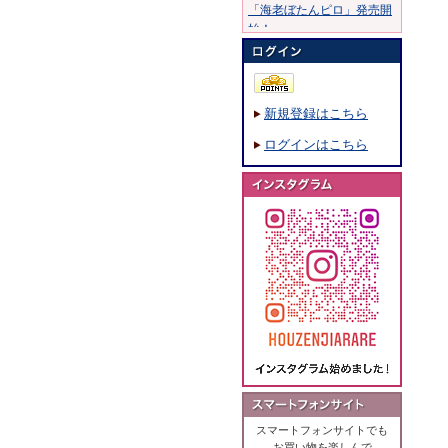
「海老ぼたんピロ」発売開
始！
20年10月30日：
20年8月11日：
「穂錦」発売開始！
新規登録はこちら
19年7月15日：
「ふくめちゃん巾着ふくら
ログインはこちら
まる」発売開始！
19年1月28日：
「海鮮のあられ」発売開
始！
18年8月7日：
「撰米あられ」発売開始！
18年5月18日：
「ひび割れ醤油味」発売開
始！
18年3月5日：
「大阪風景あられ」発売開
始！
17年11月16日：
「こげめしつぶ煎」発売開
スマートフォンサイトでも
始！
お買い物を楽しんで