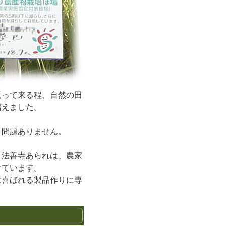
返って来る程、自然の田
増えました。
く問題ありません。
。法善寺あられは、農家
けています。
に喜ばれる製品作りに専