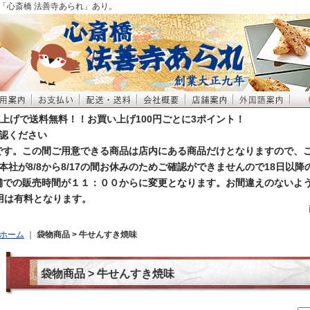
「心斎橋 法善寺あられ」あり。
買い上げで送料無料！！お買い上げ100円ごとに3ポイント！
認ください
お休みです。この間ご用意できる商品は店内にある商品だけとなりますので、
本社が8/8から8/17の間お休みのためご確認ができませんので18日以
店舗での販売時間が１１：００からに変更となります。お間違えのないよ
利用は有料となります。
ホーム
｜
袋物商品 > 牛せんすき焼味
袋物商品 > 牛せんすき焼味