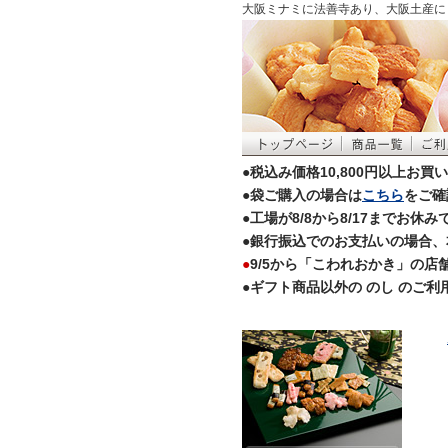
大阪ミナミに法善寺あり、大阪土産に
●税込み価格10,800円以上お
●袋ご購入の場合は
こちら
をご確
●工場が8/8から8/17まで
●銀行振込でのお支払いの場合、
●
9/5から「こわれおかき」の
●ギフト商品以外の のし のご