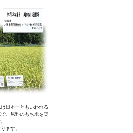
水は日本一ともいわれる
流で、原料のもち米を契
す。
おります。