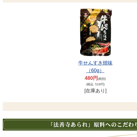
牛せんすき焼味
（60g）
480円
(税別)
(税込
:
518円)
[在庫あり]