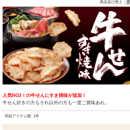
商品並び替え
:
人気NO2！の牛せんにすき焼味が追加！
牛せん好きの方もそれ以外の方も一度ご賞味あれ。
登録アイテム数
:
1件