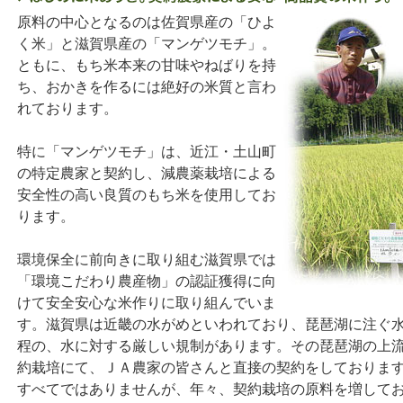
原料の中心となるのは佐賀県産の「ひよ
く米」と滋賀県産の「マンゲツモチ」。
ともに、もち米本来の甘味やねばりを持
ち、おかきを作るには絶好の米質と言わ
れております。
特に「マンゲツモチ」は、近江・土山町
の特定農家と契約し、減農薬栽培による
安全性の高い良質のもち米を使用してお
ります。
環境保全に前向きに取り組む滋賀県では
「環境こだわり農産物」の認証獲得に向
けて安全安心な米作りに取り組んでいま
す。滋賀県は近畿の水がめといわれており、琵琶湖に注ぐ
程の、水に対する厳しい規制があります。その琵琶湖の上
約栽培にて、ＪＡ農家の皆さんと直接の契約をしておりま
すべてではありませんが、年々、契約栽培の原料を増して