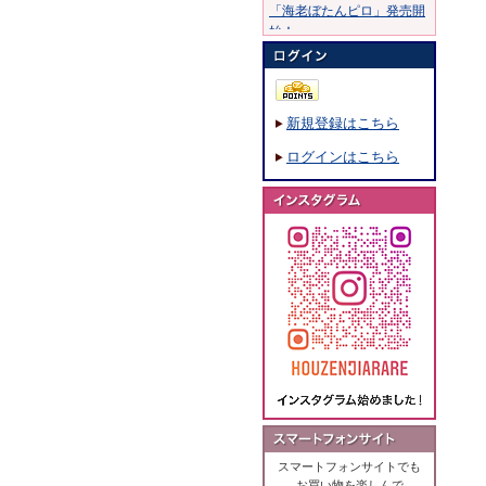
「海老ぼたんピロ」発売開
始！
20年10月30日：
20年8月11日：
「穂錦」発売開始！
新規登録はこちら
19年7月15日：
「ふくめちゃん巾着ふくら
ログインはこちら
まる」発売開始！
19年1月28日：
「海鮮のあられ」発売開
始！
18年8月7日：
「撰米あられ」発売開始！
18年5月18日：
「ひび割れ醤油味」発売開
始！
18年3月5日：
「大阪風景あられ」発売開
始！
17年11月16日：
「こげめしつぶ煎」発売開
スマートフォンサイトでも
始！
お買い物を楽しんで