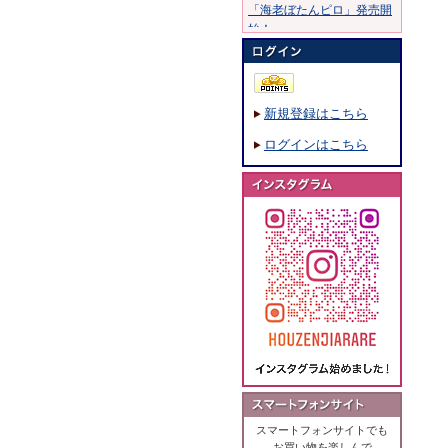
「海老ぼたんピロ」発売開
始！
20年10月30日：
20年8月11日：
「穂錦」発売開始！
新規登録はこちら
19年7月15日：
「ふくめちゃん巾着ふくら
ログインはこちら
まる」発売開始！
19年1月28日：
「海鮮のあられ」発売開
始！
18年8月7日：
「撰米あられ」発売開始！
18年5月18日：
「ひび割れ醤油味」発売開
始！
18年3月5日：
「大阪風景あられ」発売開
始！
17年11月16日：
「こげめしつぶ煎」発売開
スマートフォンサイトでも
始！
お買い物を楽しんで