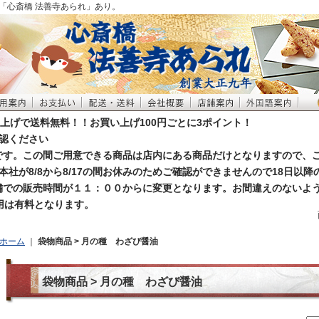
「心斎橋 法善寺あられ」あり。
買い上げで送料無料！！お買い上げ100円ごとに3ポイント！
認ください
お休みです。この間ご用意できる商品は店内にある商品だけとなりますので、
本社が8/8から8/17の間お休みのためご確認ができませんので18日以
店舗での販売時間が１１：００からに変更となります。お間違えのないよ
利用は有料となります。
ホーム
｜
袋物商品 > 月の種 わざび醤油
袋物商品 > 月の種 わざび醤油