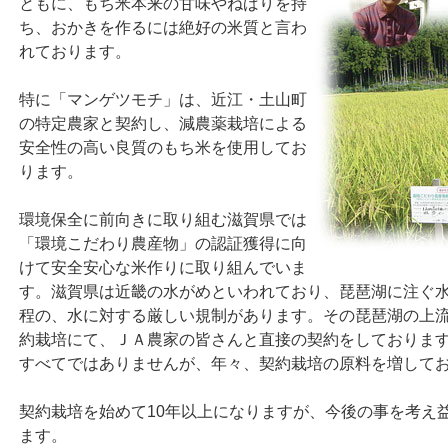
ともに、もち米本来の甘味やねばりを持
ち、おかきを作るには絶好の米質と言わ
れております。
特に「マンゲツモチ」は、近江・土山町
の特定農家と契約し、減農薬栽培による
安全性の高い良質のもち米を使用してお
ります。
環境保全に前向きに取り組む滋賀県では
「環境こだわり農産物」の認証獲得に向
けて安全安心な米作りに取り組んでいま
す。滋賀県は近畿の水がめといわれており、琵琶湖に注ぐ
程の、水に対する厳しい規制があります。その琵琶湖の上
約栽培にて、ＪＡ農家の皆さんと直接の契約をしておりま
すべてではありませんが、年々、契約栽培の原料を増して
契約栽培を始めて10年以上になりますが、今後の事を考え
ます。