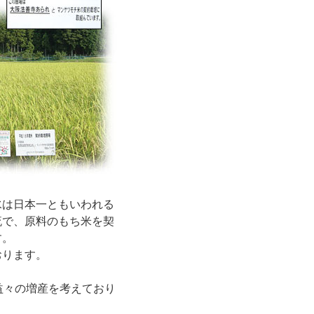
水は日本一ともいわれる
流で、原料のもち米を契
す。
おります。
益々の増産を考えており