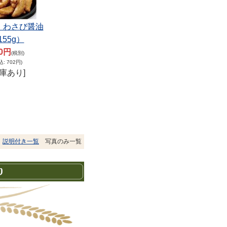
 わさび醤油
155g）
50円
(税別)
込
:
702円)
在庫あり]
説明付き一覧
写真のみ一覧