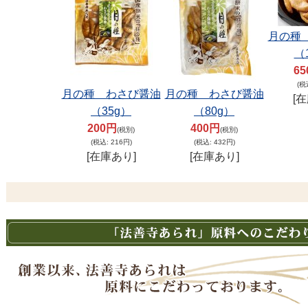
月の種
（
6
(税
月の種 わさび醤油
月の種 わさび醤油
[
（35g）
（80g）
200円
400円
(税別)
(税別)
(税込
:
216円)
(税込
:
432円)
[在庫あり]
[在庫あり]