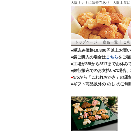
大阪ミナミに法善寺あり、大阪土産に
●税込み価格10,800円以上お
●袋ご購入の場合は
こちら
をご確
●工場が8/8から8/17まで
●銀行振込でのお支払いの場合、
●
9/5から「こわれおかき」の
●ギフト商品以外の のし のご