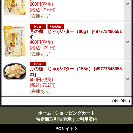
200円
(税別)
(税込
:
216円)
[在庫あり]
月の種 じゃがバター（80g）
[497773480551
4]
400円
(税別)
(税込
:
432円)
[在庫あり]
月の種 じゃがバター（155g）
[49777348055
21]
650円
(税別)
(税込
:
702円)
[在庫あり]
(4件/4件)
ホーム
|
ショッピングカート
特定商取引法表示
|
ご利用案内
PCサイト