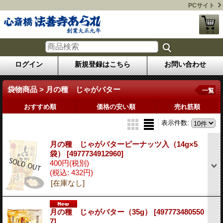
PCサイト
ログイン
新規登録はこちら
お問い合わせ
袋物商品 > 月の種 じゃがバター
一覧
おすすめ順
価格の安い順
売れ筋順
表示件数
:
月の種 じゃがバターピーナッツ入（14g×5
袋）
[4977734912960]
400円
(税別)
(税込
:
432円)
[在庫なし]
月の種 じゃがバター（35g）
[497773480550
7]