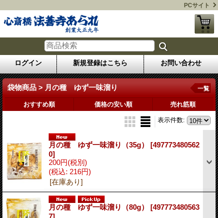
PCサイト
ログイン
新規登録はこちら
お問い合わせ
袋物商品 > 月の種 ゆず一味溜り
一覧
おすすめ順
価格の安い順
売れ筋順
表示件数
:
月の種 ゆず一味溜り（35g）
[497773480562
0]
200円
(税別)
(税込
:
216円)
[在庫あり]
月の種 ゆず一味溜り（80g）
[497773480563
7]