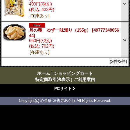
400円
(税別)
(税込
:
432円)
[在庫あり]
月の種 ゆず一味溜り（155g）
[49777348056
44]
650円
(税別)
(税込
:
702円)
[在庫あり]
(3件/3件)
ホーム
|
ショッピングカート
特定商取引法表示
|
ご利用案内
PCサイト
Copyright(c) 心斎橋 法善寺あられ All Rights Reserved.