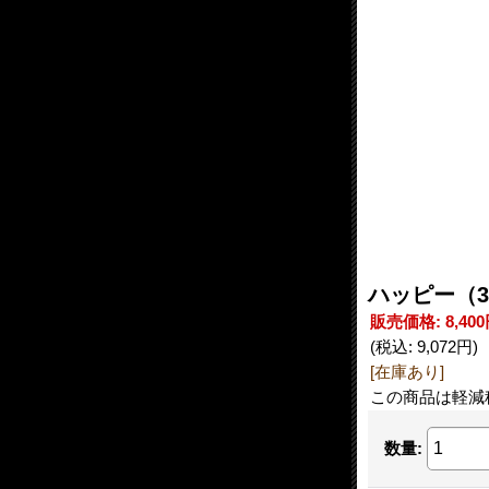
ハッピー（3
販売価格
:
8,40
(税込
:
9,072円
)
[在庫あり]
この商品は軽減
数量
: