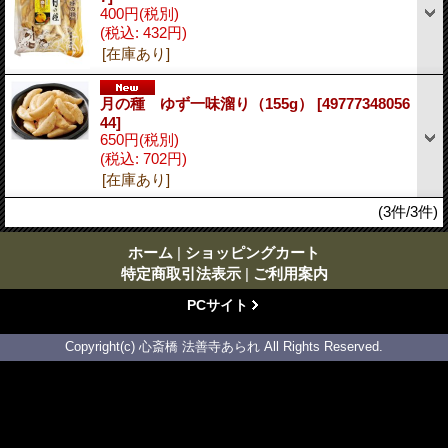
400円
(税別)
(税込
:
432円)
[在庫あり]
月の種 ゆず一味溜り（155g）
[49777348056
44]
650円
(税別)
(税込
:
702円)
[在庫あり]
(3件/3件)
ホーム
|
ショッピングカート
特定商取引法表示
|
ご利用案内
PCサイト
Copyright(c) 心斎橋 法善寺あられ All Rights Reserved.