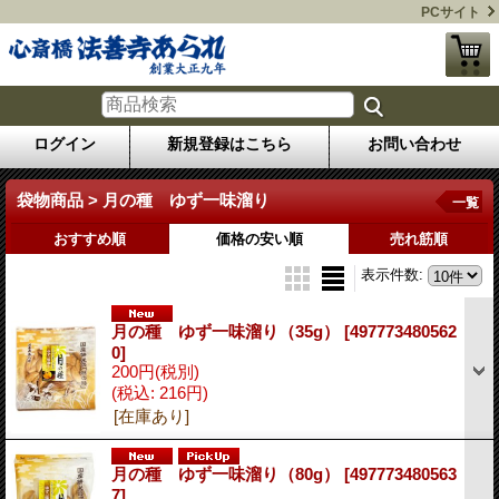
PCサイト
ログイン
新規登録はこちら
お問い合わせ
袋物商品 > 月の種 ゆず一味溜り
一覧
おすすめ順
価格の安い順
売れ筋順
表示件数
:
月の種 ゆず一味溜り（35g）
[497773480562
0]
200円
(税別)
(税込
:
216円)
[在庫あり]
月の種 ゆず一味溜り（80g）
[497773480563
7]