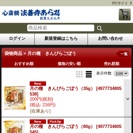
PCサイト
ログイン
新規登録はこちら
お問い合わせ
袋物商品 > 月の種 きんぴらごぼう
一覧
おすすめ順
価格の安い順
売れ筋順
表示件数
:
月の種 きんぴらごぼう（35g）
[4977734805
538]
200円
(税別)
(税込
:
216円)
[在庫あり]
月の種 きんぴらごぼう（80g）
[4977734805
545]