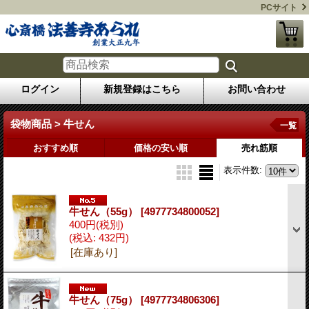
PCサイト
ログイン
新規登録はこちら
お問い合わせ
袋物商品 > 牛せん
一覧
おすすめ順
価格の安い順
売れ筋順
表示件数
:
牛せん（55g）
[4977734800052]
400円
(税別)
(税込
:
432円)
[在庫あり]
牛せん（75g）
[4977734806306]