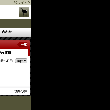
PCサイト
い合わせ
一覧
売れ筋順
表示件数
:
(0件/0件)