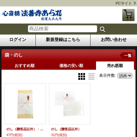
PCサイト
ログイン
新規登録はこちら
お問い合わせ
袋・のし
一覧
おすすめ順
価格の安い順
売れ筋順
表示件数
:
のし（贈答品以外）・包装
のし（贈答品以外）
47円
(税別)
31円
(税別)