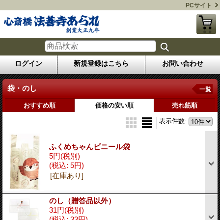
PCサイト
ログイン
新規登録はこちら
お問い合わせ
袋・のし
一覧
おすすめ順
価格の安い順
売れ筋順
表示件数
:
ふくめちゃんビニール袋
5円
(税別)
(税込
:
5円)
[在庫あり]
のし（贈答品以外）
31円
(税別)
(税込
:
33円)