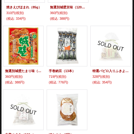
焼きえびほまれ（85g）
無選別城壁京味（120g）
310円
(税別)
360円
(税別)
(税込
:
334円)
(税込
:
388円)
無選別城壁たまり味（120g）
手巻納豆（13本）
特選パピロ入りふきよせ（80g）
360円
(税別)
719円
(税別)
328円
(税別)
(税込
:
388円)
(税込
:
776円)
(税込
:
354円)