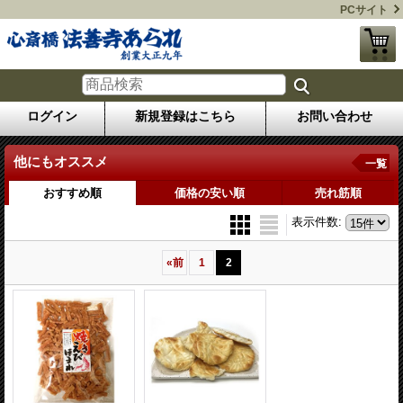
PCサイト
ログイン
新規登録はこちら
お問い合わせ
他にもオススメ
一覧
おすすめ順
価格の安い順
売れ筋順
表示件数
:
«
前
1
2